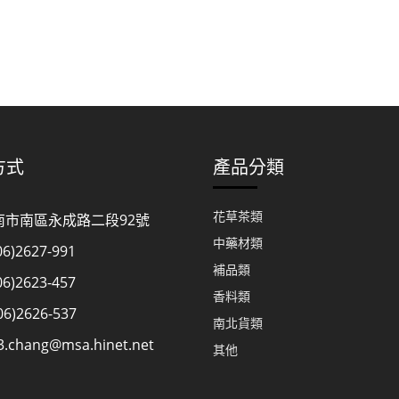
方式
產品分類
花草茶類
台南市南區永成路二段92號
中藥材類
6)2627-991
補品類
6)2623-457
香料類
6)2626-537
南北貨類
3.chang@msa.hinet.net
其他