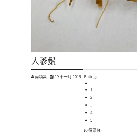
人蔘鬚
南穎昌
29 十一月 2019
Rating:
1
2
3
4
5
(0 得票數)